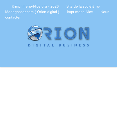
©imprimerie-Nice.org
- 2026
Site de la société iis-
Madagascar.com ( Orion digital )
Imprimerie Nice
Nous
contacter